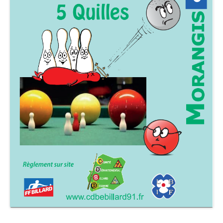
Accueil Carambole
Téléchargement / Outils
Inscriptions en ligne
Compétitions Carambole et Quilles
Circuit Vétéran
Formation
Arbitres
Reportages
Archives Carambole
Snooker
Newsletters