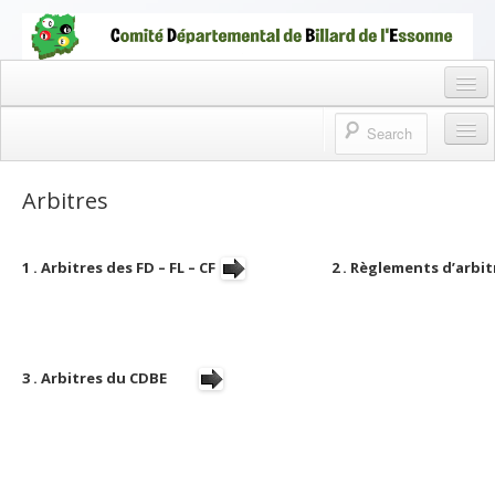
CDBEBILLARD91
COMITÉ DÉPARTEMENTAL DE BILLARD DE L'ESSONNE
Accueil CDBE
Arbitres
Accueil CDBE
Téléchargement
1 . Arbitres des FD – FL – CF
2 . Règlements d’arbi
Gestion CDBE
Clubs de l’Essonne
3 . Arbitres du CDBE
Discipline CDBE
Archives CDBE
Liens