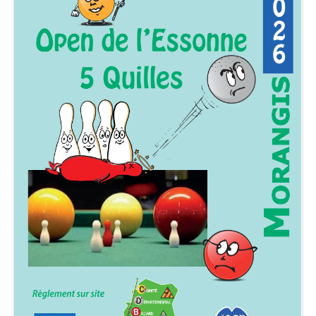
Américain
Accueil Américain
Newsletters
Formation DFA Américain
Blackball
Accueil Blackball
Newsletters
Règlement sportif
Calendrier
Formation DFA Blackball
Carambole