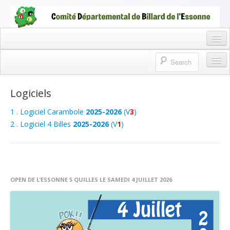
CDBEBILLARD91
COMITÉ DÉPARTEMENTAL DE BILLARD DE L'ESSONNE
Accueil CDBE
Logiciels
Accueil CDBE
1 . Logiciel Carambole
2025-2026
(V
3
)
2 . Logiciel 4 Billes
Téléchargement
2025-2026
(V
1
)
Gestion CDBE
Clubs de l’Essonne
OPEN DE L’ESSONNE 5 QUILLES LE SAMEDI 4 JUILLET 2026
Discipline CDBE
Archives CDBE
Liens