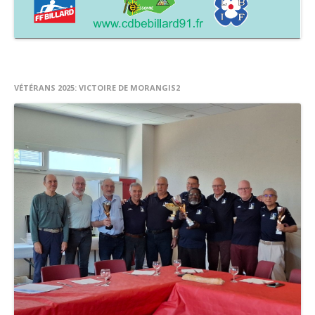
Accueil Carambole
Téléchargement / Outils
Inscriptions en ligne
VÉTÉRANS 2025: VICTOIRE DE MORANGIS2
Compétitions Carambole et Quilles
Circuit Vétéran
Formation
Arbitres
Reportages
Archives Carambole
Snooker
Newsletters