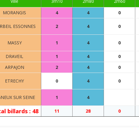
Ville
3m10
2m80
2m60
MORANGIS
4
4
0
RBEIL ESSONNES
2
4
0
MASSY
1
4
0
DRAVEIL
1
4
0
ARPAJON
2
4
0
ETRECHY
0
4
0
GNEUX SUR SEINE
1
4
al billards : 48
11
28
0