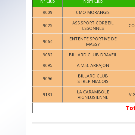
N° Club
Nom Club
9009
CMO MORANGIS
ASS.SPORT CORBEIL
9025
CO
ESSONNES
ENTENTE SPORTIVE DE
9064
MASSY
9082
BILLARD CLUB DRAVEIL
9095
A.M.B. ARPAJON
BILLARD CLUB
9096
STREPINIACOIS
LA CARAMBOLE
9131
VI
VIGNEUSIENNE
Tot