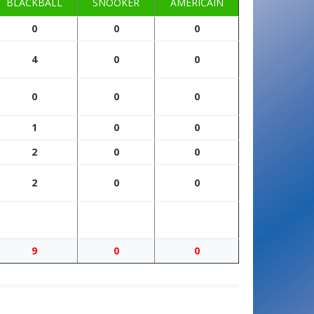
BLACKBALL
SNOOKER
AMERICAIN
0
0
0
4
0
0
0
0
0
1
0
0
2
0
0
2
0
0
9
0
0